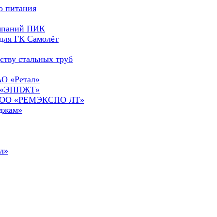
о питания
омпаний ПИК
для ГК Самолёт
ству стальных труб
АО «Ретал»
О «ЭППЖТ»
а ООО «РЕМЭКСПО ЛТ»
сджам»
л»