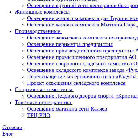
Освещение крупной сети ресторанов быстрог
Жилищные комплексы
Освещение жилого комплекса для Группы к
Освещение жилого комплекса Мытищи Парк 
Производственные
Освещение заводского комплекса по производ
Освещение периметра предприятия
Освещение производственного предприятия 
Освещение промышленного предприятия А
Освещение сборочно-складского комплекс
Освещение складского комплекса завода «Ру
Переоснащение колеровочного цеха «Радуга»
Проект освещения складского комплекса
Спортивные комплексы
Освещение Ледового дворца спорта «Кристал
Торговые пространства
Освещение магазина сети Каляев
ТРЦ РИО
Отрасли
Блог