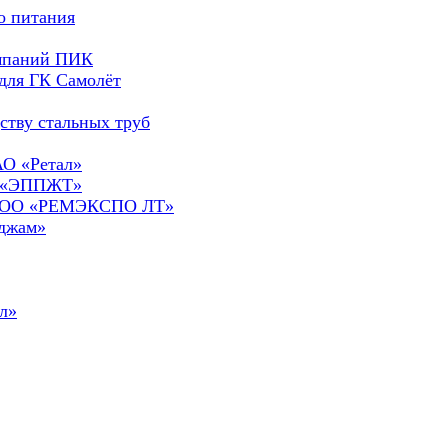
о питания
омпаний ПИК
для ГК Самолёт
ству стальных труб
АО «Ретал»
О «ЭППЖТ»
а ООО «РЕМЭКСПО ЛТ»
сджам»
л»