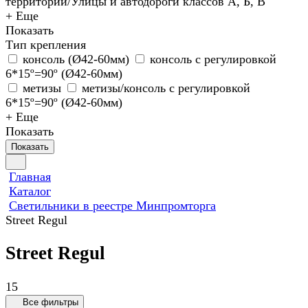
территории/Улицы и автодороги классов А, Б, В
+ Еще
Показать
Тип крепления
консоль (Ø42-60мм)
консоль с регулировкой
6*15º=90º (Ø42-60мм)
метизы
метизы/консоль с регулировкой
6*15º=90º (Ø42-60мм)
+ Еще
Показать
Показать
Главная
Каталог
Светильники в реестре Минпромторга
Street Regul
Street Regul
15
Все фильтры